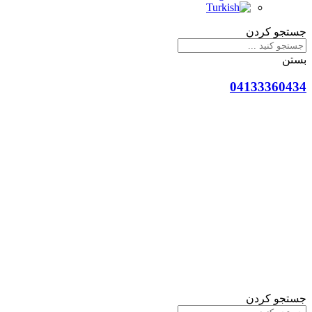
جستجو کردن
بستن
04133360434
جستجو کردن