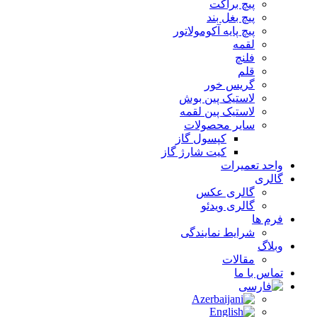
پیچ براکت
پیچ بغل بند
پیچ پایه آکومولاتور
لقمه
فلنچ
قلم
گریس خور
لاستیک پین بوش
لاستیک پین لقمه
سایر محصولات
کپسول گاز
کیت شارژ گاز
واحد تعمیرات
گالری
گالری عکس
گالری ویدئو
فرم ها
شرایط نمایندگی
وبلاگ
مقالات
تماس با ما