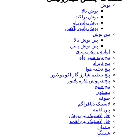
بوش
بوش بالا
بوش براکت
بوش پایین اپن
بوش پایین باکس
پین بوش
پین بوش بالا
پین بوش پایین
لوازم روغن ریزی
پیچ پایه شیر ولو
پیچ تایراد
پیچ تخلیه هوا
پیچ تنظیم شارژ گاز آکومولاتور
پیچ درپوش آکومولاتور
پیچ فلنچ
پیستون
طوقه
لاستیک دیافراگم
پین لقمه
خار لاستیک پین بوش
خار لاستیک پین لقمه
سندان
شیلنگ