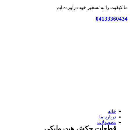
ما کیفیت را به تسخیر خود درآورده ایم
04133360434
خانه
درباره ما
محصولات
قطعات چکش هیدرولیکی