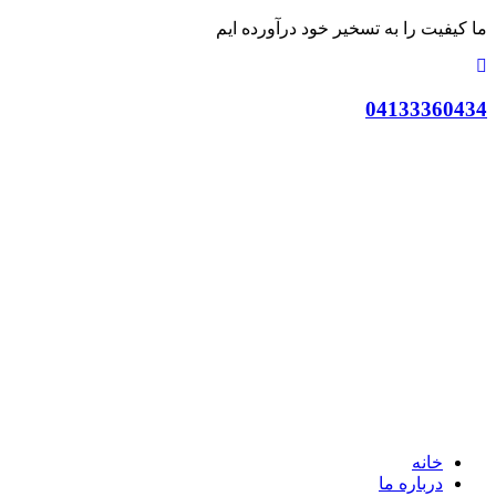
ما کیفیت را به تسخیر خود درآورده ایم
04133360434
خانه
درباره ما