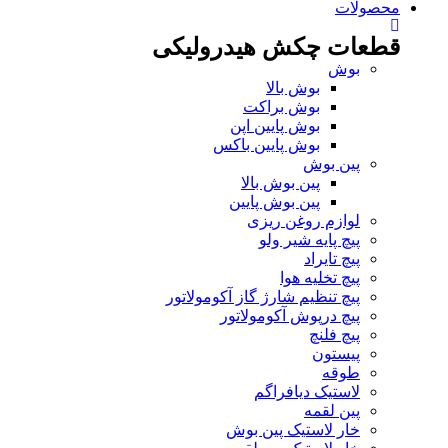
محصولات
قطعات چکش هیدرولیکی
بوش
بوش بالا
بوش براکت
بوش پایین اپن
بوش پایین باکس
پین بوش
پین بوش بالا
پین بوش پایین
لوازم روغن ریزی
پیچ پایه شیر ولو
پیچ تایراد
پیچ تخلیه هوا
پیچ تنظیم شارژ گاز آکومولاتور
پیچ درپوش آکومولاتور
پیچ فلنچ
پیستون
طوقه
لاستیک دیافراگم
پین لقمه
خار لاستیک پین بوش