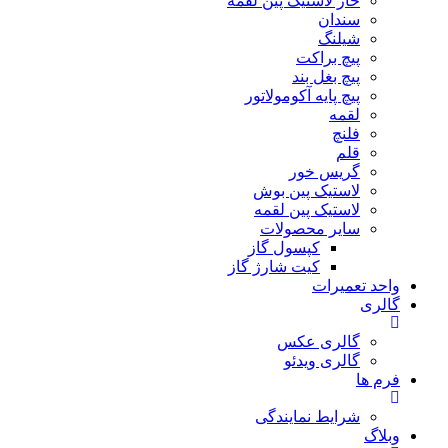
خار لاستیک پین لقمه
سندان
شیلنگ
پیچ براکت
پیچ بغل بند
پیچ پایه آکومولاتور
لقمه
فلنچ
قلم
گریس خور
لاستیک پین بوش
لاستیک پین لقمه
سایر محصولات
کپسول گاز
کیت شارژ گاز
واحد تعمیرات
گالری
گالری عکس
گالری ویدئو
فرم ها
شرایط نمایندگی
وبلاگ