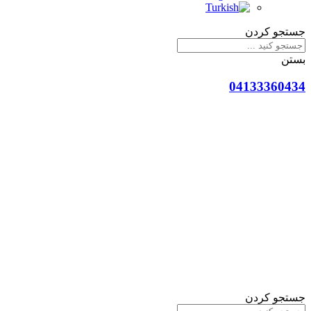
جستجو کردن
بستن
04133360434
جستجو کردن