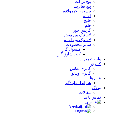
پیچ براکت
پیچ بغل بند
پیچ پایه آکومولاتور
لقمه
فلنچ
قلم
گریس خور
لاستیک پین بوش
لاستیک پین لقمه
سایر محصولات
کپسول گاز
کیت شارژ گاز
واحد تعمیرات
گالری
گالری عکس
گالری ویدئو
فرم ها
شرایط نمایندگی
وبلاگ
مقالات
تماس با ما