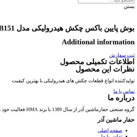
بستن
بوش پایین باکس چکش هیدرولیکی مدل SOOSAN-SB151
Additional information
ثبت سفارش
اطلاعات تکمیلی محصول
نظرات این محصول
تولیدکننده انواع قطعات چکش های هیدرولیکی با بهترین کیفیت
تماس با ما
درباره ما
گروه صنعتی حفارماشین آذر از سال 1389 با برند HMA فعالیت خود را در زمینه تولید قطعات چکشهای هیدرولیکی و قطعات وابسته آغاز نمود.
حفار ماشین آذر
صفحه اصلی
تماس با ما