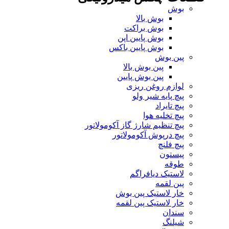
بوش
بوش بالا
بوش براکت
بوش پایین اپن
بوش پایین باکس
پین بوش
پین بوش بالا
پین بوش پایین
لوازم روغن ریزی
پیچ پایه شیر ولو
پیچ تایراد
پیچ تخلیه هوا
پیچ تنظیم شارژ گاز آکومولاتور
پیچ درپوش آکومولاتور
پیچ فلنچ
پیستون
طوقه
لاستیک دیافراگم
پین لقمه
خار لاستیک پین بوش
خار لاستیک پین لقمه
سندان
شیلنگ