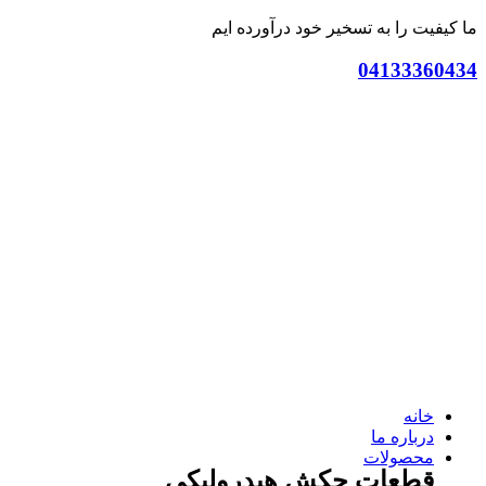
ما کیفیت را به تسخیر خود درآورده ایم
04133360434
خانه
درباره ما
محصولات
قطعات چکش هیدرولیکی