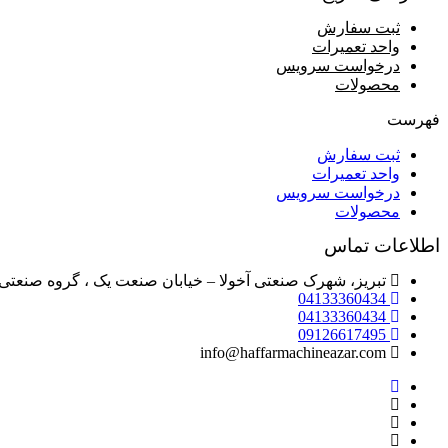
ثبت سفارش
واحد تعمیرات
درخواست سرویس
محصولات
فهرست
ثبت سفارش
واحد تعمیرات
درخواست سرویس
محصولات
اطلاعات تماس
تبریز، شهرک صنعتی آخولا – خیابان صنعت یک ، گروه صنعتی 
04133360434
04133360434
09126617495
info@haffarmachineazar.com