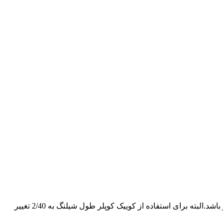
“در چکش هیدرولیکی بایستی از شیلنگهای سیم دار 4 لایه و با مقامت حداقل 360 بار استفاده نمود.طول شیلنگ بایستی حداقل 2/20 سانتیمتر باشد.البته برای استفاده از کوییک کوپلر طول شیلنگ به 2/40 تغییر