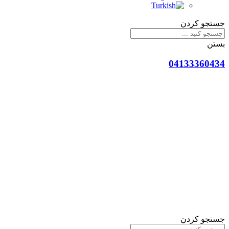
جستجو کردن
بستن
04133360434
جستجو کردن