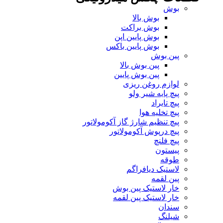
بوش
بوش بالا
بوش براکت
بوش پایین اپن
بوش پایین باکس
پین بوش
پین بوش بالا
پین بوش پایین
لوازم روغن ریزی
پیچ پایه شیر ولو
پیچ تایراد
پیچ تخلیه هوا
پیچ تنظیم شارژ گاز آکومولاتور
پیچ درپوش آکومولاتور
پیچ فلنچ
پیستون
طوقه
لاستیک دیافراگم
پین لقمه
خار لاستیک پین بوش
خار لاستیک پین لقمه
سندان
شیلنگ