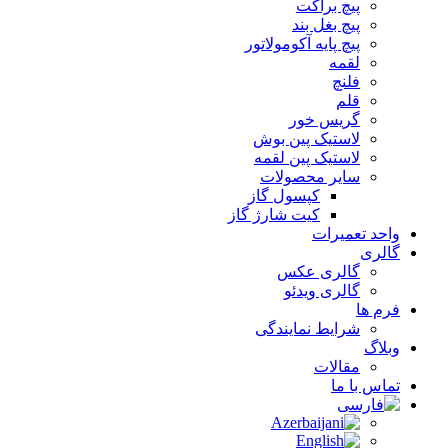
پیچ براکت
پیچ بغل بند
پیچ پایه آکومولاتور
لقمه
فلنچ
قلم
گریس خور
لاستیک پین بوش
لاستیک پین لقمه
سایر محصولات
کپسول گاز
کیت شارژ گاز
واحد تعمیرات
گالری
گالری عکس
گالری ویدئو
فرم ها
شرایط نمایندگی
وبلاگ
مقالات
تماس با ما