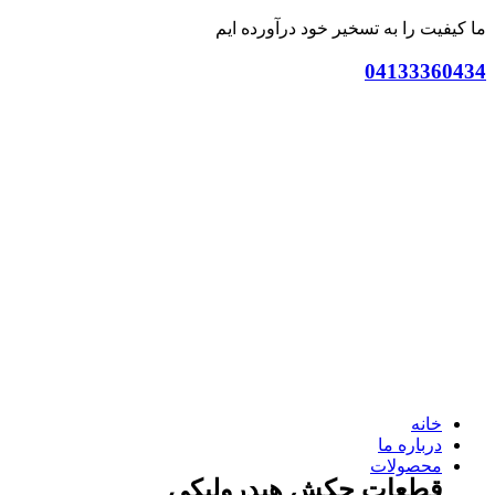
ما کیفیت را به تسخیر خود درآورده ایم
04133360434
خانه
درباره ما
محصولات
قطعات چکش هیدرولیکی