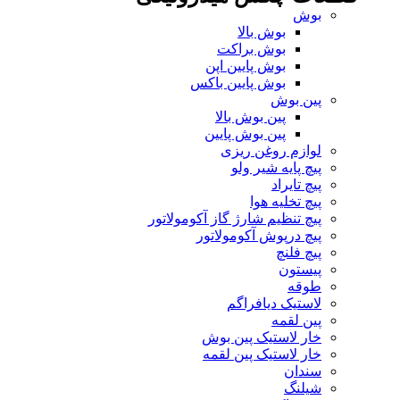
بوش
بوش بالا
بوش براکت
بوش پایین اپن
بوش پایین باکس
پین بوش
پین بوش بالا
پین بوش پایین
لوازم روغن ریزی
پیچ پایه شیر ولو
پیچ تایراد
پیچ تخلیه هوا
پیچ تنظیم شارژ گاز آکومولاتور
پیچ درپوش آکومولاتور
پیچ فلنچ
پیستون
طوقه
لاستیک دیافراگم
پین لقمه
خار لاستیک پین بوش
خار لاستیک پین لقمه
سندان
شیلنگ