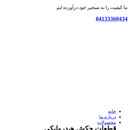
ما کیفیت را به تسخیر خود درآورده ایم
04133360434
خانه
درباره ما
محصولات
قطعات چکش هیدرولیکی