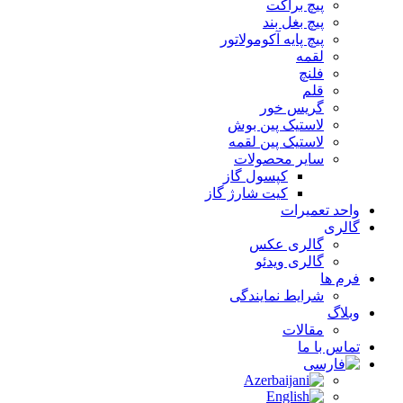
پیچ براکت
پیچ بغل بند
پیچ پایه آکومولاتور
لقمه
فلنچ
قلم
گریس خور
لاستیک پین بوش
لاستیک پین لقمه
سایر محصولات
کپسول گاز
کیت شارژ گاز
واحد تعمیرات
گالری
گالری عکس
گالری ویدئو
فرم ها
شرایط نمایندگی
وبلاگ
مقالات
تماس با ما