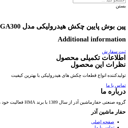
بستن
پین بوش پایین چکش هیدرولیکی مدل MSB-SAGA300
Additional information
ثبت سفارش
اطلاعات تکمیلی محصول
نظرات این محصول
تولیدکننده انواع قطعات چکش های هیدرولیکی با بهترین کیفیت
تماس با ما
درباره ما
گروه صنعتی حفارماشین آذر از سال 1389 با برند HMA فعالیت خود را در زمینه تولید قطعات چکشهای هیدرولیکی و قطعات وابسته آغاز نمود.
حفار ماشین آذر
صفحه اصلی
تماس با ما