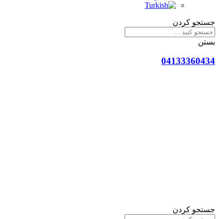
جستجو کردن
بستن
04133360434
جستجو کردن