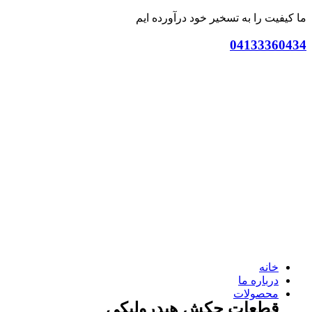
ما کیفیت را به تسخیر خود درآورده ایم
04133360434
خانه
درباره ما
محصولات
قطعات چکش هیدرولیکی