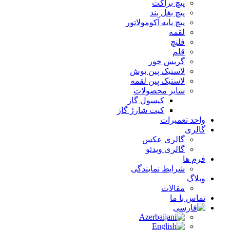
پیچ براکت
پیچ بغل بند
پیچ پایه آکومولاتور
لقمه
فلنچ
قلم
گریس خور
لاستیک پین بوش
لاستیک پین لقمه
سایر محصولات
کپسول گاز
کیت شارژ گاز
واحد تعمیرات
گالری
گالری عکس
گالری ویدئو
فرم ها
شرایط نمایندگی
وبلاگ
مقالات
تماس با ما