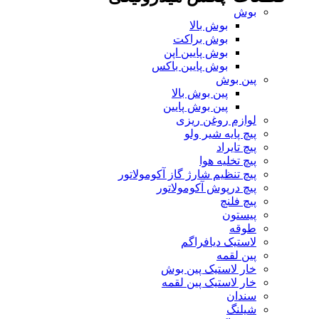
بوش
بوش بالا
بوش براکت
بوش پایین اپن
بوش پایین باکس
پین بوش
پین بوش بالا
پین بوش پایین
لوازم روغن ریزی
پیچ پایه شیر ولو
پیچ تایراد
پیچ تخلیه هوا
پیچ تنظیم شارژ گاز آکومولاتور
پیچ درپوش آکومولاتور
پیچ فلنچ
پیستون
طوقه
لاستیک دیافراگم
پین لقمه
خار لاستیک پین بوش
خار لاستیک پین لقمه
سندان
شیلنگ