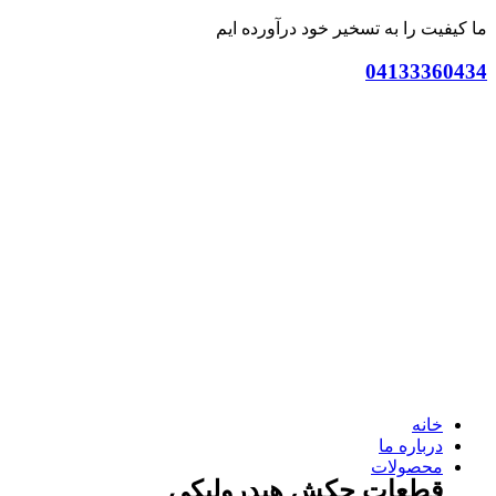
ما کیفیت را به تسخیر خود درآورده ایم
04133360434
خانه
درباره ما
محصولات
قطعات چکش هیدرولیکی