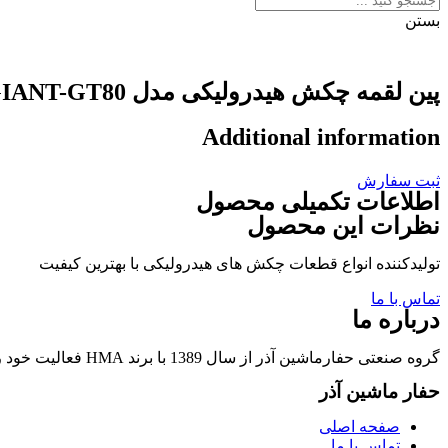
بستن
پین لقمه چکش هیدرولیکی مدل GIANT-GT80
Additional information
ثبت سفارش
اطلاعات تکمیلی محصول
نظرات این محصول
تولیدکننده انواع قطعات چکش های هیدرولیکی با بهترین کیفیت
تماس با ما
درباره ما
گروه صنعتی حفارماشین آذر از سال 1389 با برند HMA فعالیت خود را در زمینه تولید قطعات چکشهای هیدرولیکی و قطعات وابسته آغاز نمود.
حفار ماشین آذر
صفحه اصلی
تماس با ما