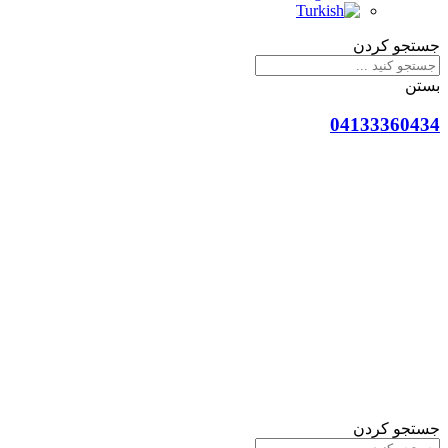
جستجو کردن
بستن
04133360434
جستجو کردن