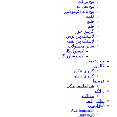
پیچ براکت
پیچ بغل بند
پیچ پایه آکومولاتور
لقمه
فلنچ
قلم
گریس خور
لاستیک پین بوش
لاستیک پین لقمه
سایر محصولات
کپسول گاز
کیت شارژ گاز
واحد تعمیرات
گالری
گالری عکس
گالری ویدئو
فرم ها
شرایط نمایندگی
وبلاگ
مقالات
تماس با ما