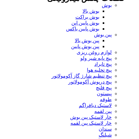
بوش
بوش بالا
بوش براکت
بوش پایین اپن
بوش پایین باکس
پین بوش
پین بوش بالا
پین بوش پایین
لوازم روغن ریزی
پیچ پایه شیر ولو
پیچ تایراد
پیچ تخلیه هوا
پیچ تنظیم شارژ گاز آکومولاتور
پیچ درپوش آکومولاتور
پیچ فلنچ
پیستون
طوقه
لاستیک دیافراگم
پین لقمه
خار لاستیک پین بوش
خار لاستیک پین لقمه
سندان
شیلنگ