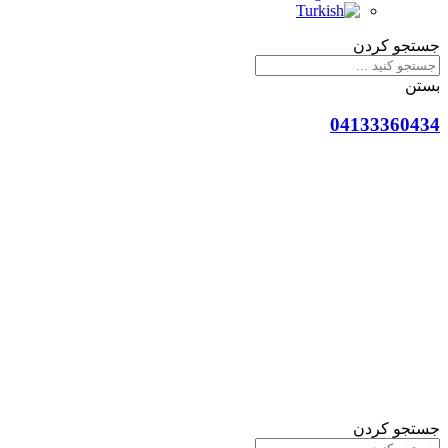
جستجو کردن
بستن
04133360434
جستجو کردن