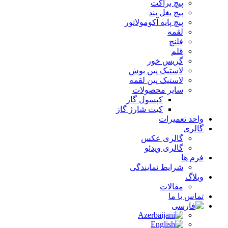
پیچ براکت
پیچ بغل بند
پیچ پایه آکومولاتور
لقمه
فلنچ
قلم
گریس خور
لاستیک پین بوش
لاستیک پین لقمه
سایر محصولات
کپسول گاز
کیت شارژ گاز
واحد تعمیرات
گالری
گالری عکس
گالری ویدئو
فرم ها
شرایط نمایندگی
وبلاگ
مقالات
تماس با ما