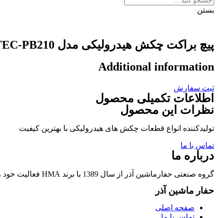
بستن
پیچ براکت چکش هیدرولیکی مدل POQUTEC-PB210
Additional information
ثبت سفارش
اطلاعات تکمیلی محصول
نظرات این محصول
تولیدکننده انواع قطعات چکش های هیدرولیکی با بهترین کیفیت
تماس با ما
درباره ما
گروه صنعتی حفارماشین آذر از سال 1389 با برند HMA فعالیت خود را در زمینه تولید قطعات چکشهای هیدرولیکی و قطعات وابسته آغاز نمود.
حفار ماشین آذر
صفحه اصلی
تماس با ما