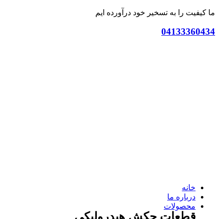
ما کیفیت را به تسخیر خود درآورده ایم
04133360434
خانه
درباره ما
محصولات
قطعات چکش هیدرولیکی