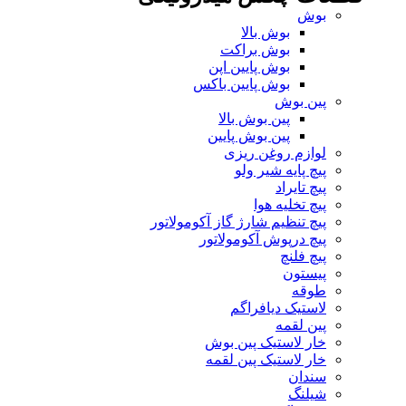
بوش
بوش بالا
بوش براکت
بوش پایین اپن
بوش پایین باکس
پین بوش
پین بوش بالا
پین بوش پایین
لوازم روغن ریزی
پیچ پایه شیر ولو
پیچ تایراد
پیچ تخلیه هوا
پیچ تنظیم شارژ گاز آکومولاتور
پیچ درپوش آکومولاتور
پیچ فلنچ
پیستون
طوقه
لاستیک دیافراگم
پین لقمه
خار لاستیک پین بوش
خار لاستیک پین لقمه
سندان
شیلنگ