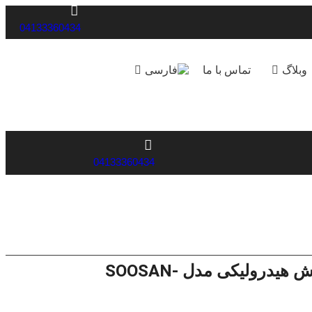
04133360434
وبلاگ
تماس با ما
04133360434
پیچ پایه آکومولاتور چکش هیدرولیکی مدل SOOSAN-