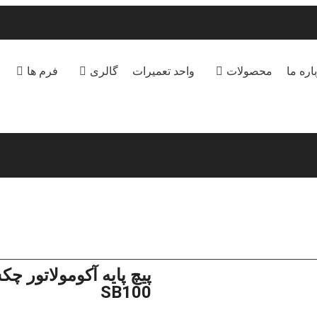
اره ما
محصولات
واحد تعمیرات
گالری
فرم ها
SB100