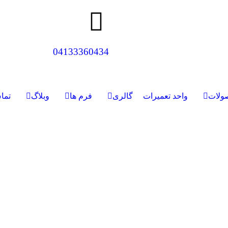
04133360434
ولات
واحد تعمیرات
گالری
فرم ها
وبلاگ
تما