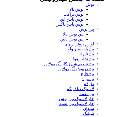
بوش
بوش بالا
بوش براکت
بوش پایین اپن
بوش پایین باکس
پین بوش
پین بوش بالا
پین بوش پایین
لوازم روغن ریزی
پیچ پایه شیر ولو
پیچ تایراد
پیچ تخلیه هوا
پیچ تنظیم شارژ گاز آکومولاتور
پیچ درپوش آکومولاتور
پیچ فلنچ
پیستون
طوقه
لاستیک دیافراگم
پین لقمه
خار لاستیک پین بوش
خار لاستیک پین لقمه
سندان
شیلنگ