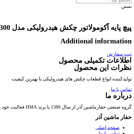
بستن
پیچ پایه آکومولاتور چکش هیدرولیکی مدل ITALDEM-K1300
Additional information
ثبت سفارش
اطلاعات تکمیلی محصول
نظرات این محصول
تولیدکننده انواع قطعات چکش های هیدرولیکی با بهترین کیفیت
تماس با ما
درباره ما
گروه صنعتی حفارماشین آذر از سال 1389 با برند HMA فعالیت خود را در زمینه تولید قطعات چکشهای هیدرولیکی و قطعات وابسته آغاز نمود.
حفار ماشین آذر
صفحه اصلی
تماس با ما