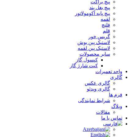
پیچ براکت
پیچ بغل بند
پیچ پایه آکومولاتور
لقمه
فلنچ
قلم
گریس خور
لاستیک پین بوش
لاستیک پین لقمه
سایر محصولات
کپسول گاز
کیت شارژ گاز
واحد تعمیرات
گالری
گالری عکس
گالری ویدئو
فرم ها
شرایط نمایندگی
وبلاگ
مقالات
تماس با ما