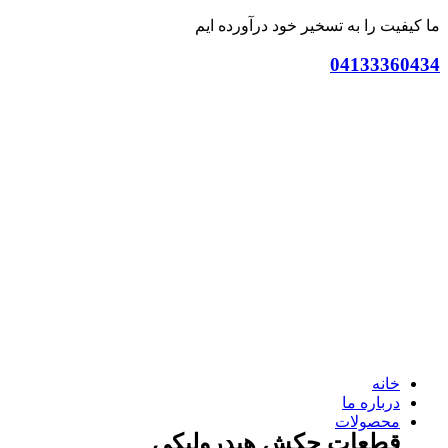
ما کیفیت را به تسخیر خود درآورده ایم
04133360434
خانه
درباره ما
محصولات
قطعات چکش هیدرولیکی