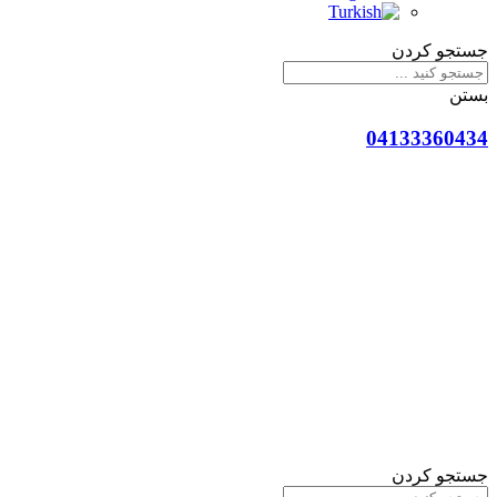
جستجو کردن
بستن
04133360434
جستجو کردن