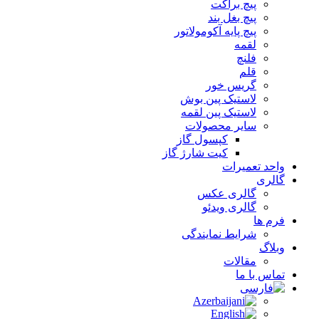
پیچ براکت
پیچ بغل بند
پیچ پایه آکومولاتور
لقمه
فلنچ
قلم
گریس خور
لاستیک پین بوش
لاستیک پین لقمه
سایر محصولات
کپسول گاز
کیت شارژ گاز
واحد تعمیرات
گالری
گالری عکس
گالری ویدئو
فرم ها
شرایط نمایندگی
وبلاگ
مقالات
تماس با ما