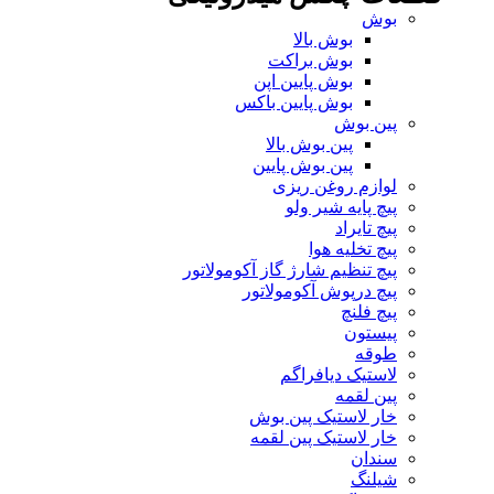
بوش
بوش بالا
بوش براکت
بوش پایین اپن
بوش پایین باکس
پین بوش
پین بوش بالا
پین بوش پایین
لوازم روغن ریزی
پیچ پایه شیر ولو
پیچ تایراد
پیچ تخلیه هوا
پیچ تنظیم شارژ گاز آکومولاتور
پیچ درپوش آکومولاتور
پیچ فلنچ
پیستون
طوقه
لاستیک دیافراگم
پین لقمه
خار لاستیک پین بوش
خار لاستیک پین لقمه
سندان
شیلنگ