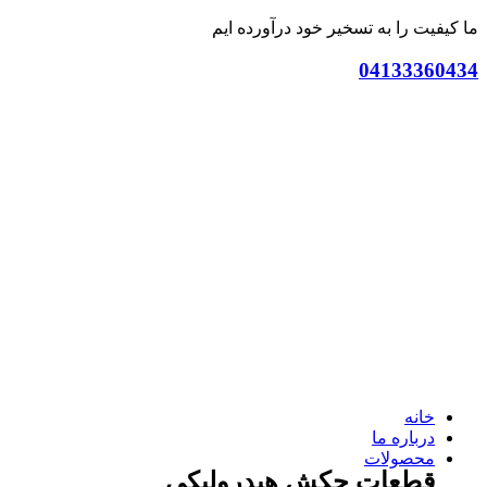
ما کیفیت را به تسخیر خود درآورده ایم
04133360434
خانه
درباره ما
محصولات
قطعات چکش هیدرولیکی