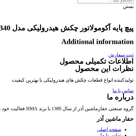
بستن
پیچ پایه آکومولاتور چکش هیدرولیکی مدل SOOSAN-SB40
Additional information
ثبت سفارش
اطلاعات تکمیلی محصول
نظرات این محصول
تولیدکننده انواع قطعات چکش های هیدرولیکی با بهترین کیفیت
تماس با ما
درباره ما
گروه صنعتی حفارماشین آذر از سال 1389 با برند HMA فعالیت خود را در زمینه تولید قطعات چکشهای هیدرولیکی و قطعات وابسته آغاز نمود.
حفار ماشین آذر
صفحه اصلی
تماس با ما