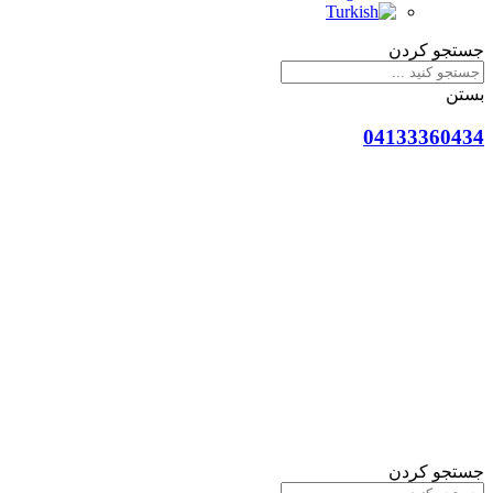
جستجو کردن
بستن
04133360434
جستجو کردن