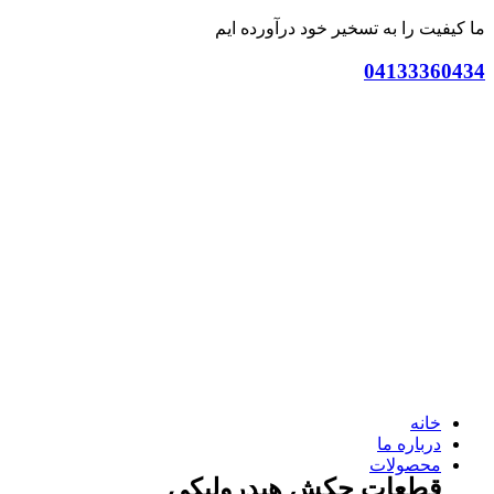
ما کیفیت را به تسخیر خود درآورده ایم
04133360434
خانه
درباره ما
محصولات
قطعات چکش هیدرولیکی