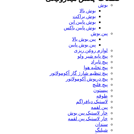
بوش
بوش بالا
بوش براکت
بوش پایین اپن
بوش پایین باکس
پین بوش
پین بوش بالا
پین بوش پایین
لوازم روغن ریزی
پیچ پایه شیر ولو
پیچ تایراد
پیچ تخلیه هوا
پیچ تنظیم شارژ گاز آکومولاتور
پیچ درپوش آکومولاتور
پیچ فلنچ
پیستون
طوقه
لاستیک دیافراگم
پین لقمه
خار لاستیک پین بوش
خار لاستیک پین لقمه
سندان
شیلنگ