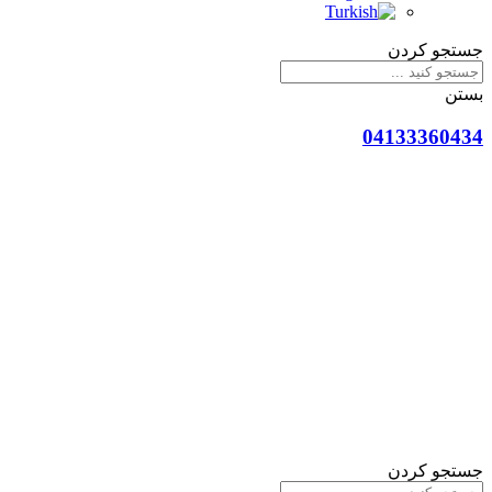
جستجو کردن
بستن
04133360434
جستجو کردن