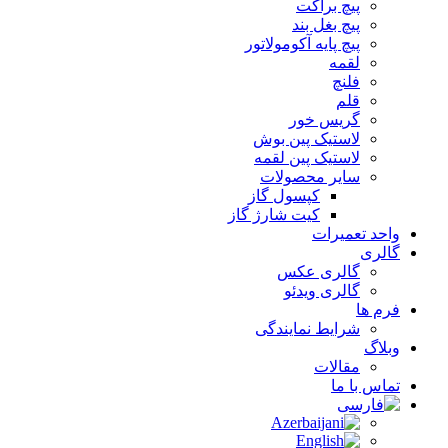
پیچ براکت
پیچ بغل بند
پیچ پایه آکومولاتور
لقمه
فلنچ
قلم
گریس خور
لاستیک پین بوش
لاستیک پین لقمه
سایر محصولات
کپسول گاز
کیت شارژ گاز
واحد تعمیرات
گالری
گالری عکس
گالری ویدئو
فرم ها
شرایط نمایندگی
وبلاگ
مقالات
تماس با ما