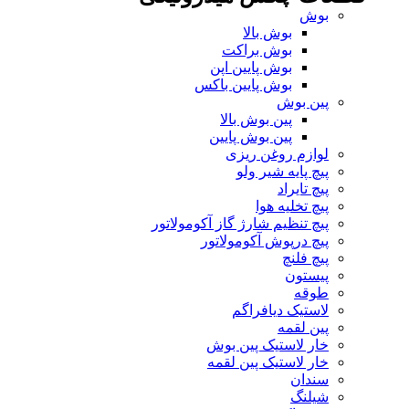
بوش
بوش بالا
بوش براکت
بوش پایین اپن
بوش پایین باکس
پین بوش
پین بوش بالا
پین بوش پایین
لوازم روغن ریزی
پیچ پایه شیر ولو
پیچ تایراد
پیچ تخلیه هوا
پیچ تنظیم شارژ گاز آکومولاتور
پیچ درپوش آکومولاتور
پیچ فلنچ
پیستون
طوقه
لاستیک دیافراگم
پین لقمه
خار لاستیک پین بوش
خار لاستیک پین لقمه
سندان
شیلنگ