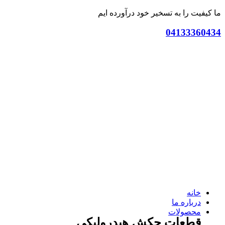
ما کیفیت را به تسخیر خود درآورده ایم
04133360434
خانه
درباره ما
محصولات
قطعات چکش هیدرولیکی