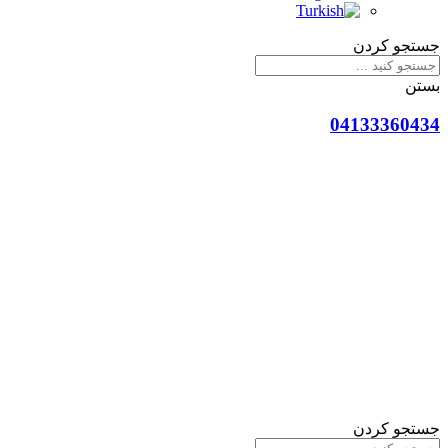
جستجو کردن
بستن
04133360434
جستجو کردن