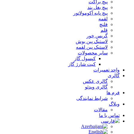
پیچ براکت
پیچ بغل بند
پیچ پایه آکومولاتور
لقمه
فلنچ
قلم
گریس خور
لاستیک پین بوش
لاستیک پین لقمه
سایر محصولات
کپسول گاز
کیت شارژ گاز
واحد تعمیرات
گالری
گالری عکس
گالری ویدئو
فرم ها
شرایط نمایندگی
وبلاگ
مقالات
تماس با ما