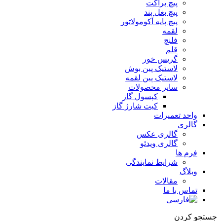
پیچ براکت
پیچ بغل بند
پیچ پایه آکومولاتور
لقمه
فلنچ
قلم
گریس خور
لاستیک پین بوش
لاستیک پین لقمه
سایر محصولات
کپسول گاز
کیت شارژ گاز
واحد تعمیرات
گالری
گالری عکس
گالری ویدئو
فرم ها
شرایط نمایندگی
وبلاگ
مقالات
تماس با ما
جستجو کردن