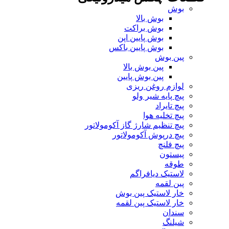
بوش
بوش بالا
بوش براکت
بوش پایین اپن
بوش پایین باکس
پین بوش
پین بوش بالا
پین بوش پایین
لوازم روغن ریزی
پیچ پایه شیر ولو
پیچ تایراد
پیچ تخلیه هوا
پیچ تنظیم شارژ گاز آکومولاتور
پیچ درپوش آکومولاتور
پیچ فلنچ
پیستون
طوقه
لاستیک دیافراگم
پین لقمه
خار لاستیک پین بوش
خار لاستیک پین لقمه
سندان
شیلنگ