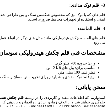
3- قلم نوک مدادی:
قلم های که با نوک تیز که مخصوص شکستن سنگ و بتن طراحی شده اند
ایمنی و استفاده از تجهیزات محافظ ضروری است.
4- قلم الماسه:
قلم های الماسه چکش هیدرولیکی مانند مدل های دیگر در انواع عملی
می رود.
مشخصات فنی قلم چکش هیدرولیکی سوسان 70
وزن: حدوده 700 کیلو گرم.
مناسب برای: بیل های 8 تا 12 تن.
قطر قلم: 100 میلی متر.
نوع قلم: نوک مدادی یا شیاردار برای تخریب بتن مسلح و سنگ
سخن پایانی:
امیدواریم که اطلاعات مفید و کاربردی را در زمینه
قلم
چکش هیدرو
جلوگیری خواهد شد و از اتلاف زمان، انرژی ، راندمان و بازدهی کار 
04133108989 ، 4133108990