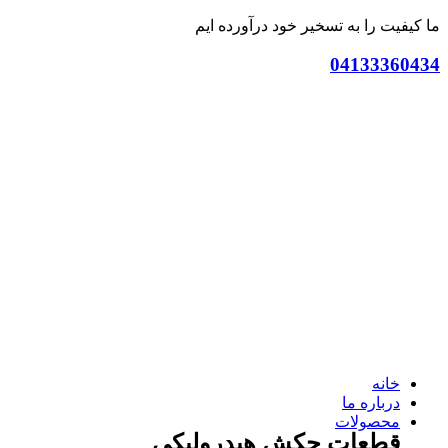
ما کیفیت را به تسخیر خود درآورده ایم
04133360434
خانه
درباره ما
محصولات
قطعات چکش هیدرولیکی