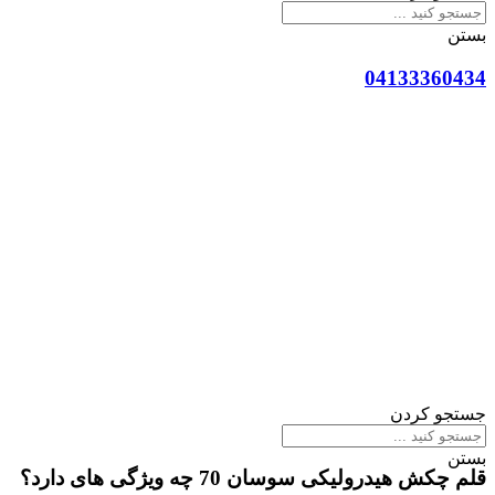
بستن
04133360434
جستجو کردن
بستن
قلم چکش هیدرولیکی سوسان 70 چه ویژگی های دارد؟